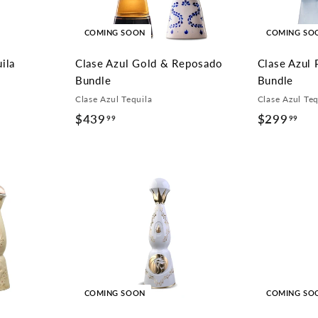
COMING SOON
COMING SO
ila
Clase Azul Gold & Reposado
Clase Azul 
Bundle
Bundle
Clase Azul Tequila
Clase Azul Teq
$
$439
$
$299
$
1
99
99
4
2
9
3
9
9
9
9
9
.
.
9
9
9
9
9
9
COMING SOON
COMING SO