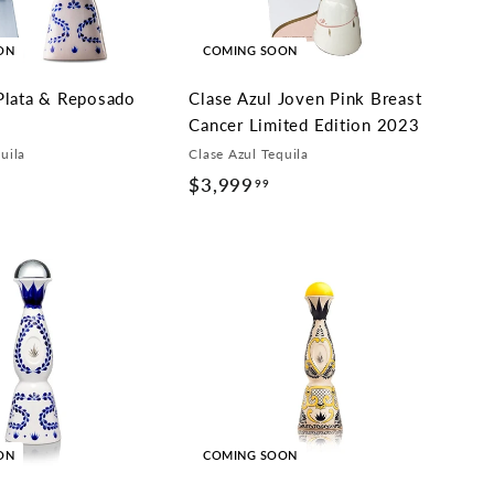
ON
COMING SOON
Plata & Reposado
Clase Azul Joven Pink Breast
Cancer Limited Edition 2023
uila
Clase Azul Tequila
$3,999
$
99
3
,
9
9
9
.
9
9
ON
COMING SOON