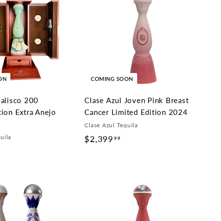
ON
COMING SOON
Jalisco 200
Clase Azul Joven Pink Breast
tion Extra Anejo
Cancer Limited Edition 2024
Clase Azul Tequila
uila
$2,399
$
99
$
2
1
,
7
3
,
9
9
9
9
.