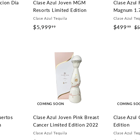
cion Dia
Clase Azul Joven MGM
Clase Azul 
Resorts Limited Edition
Magnum 1.
Clase Azul Tequila
Clase Azul Teq
$5,999
$
S
$499
$
R
99
99
$5
a
e
5
4
l
g
,
9
e
u
9
9
p
l
9
.
r
a
9
9
i
r
.
9
c
p
9
e
r
9
i
c
COMING SOON
COMING SO
e
uertos
Clase Azul Joven Pink Breast
Clase Azul 
n
Cancer Limited Edition 2022
Edition
Clase Azul Tequila
Clase Azul Teq