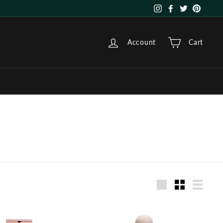
Instagram
Facebook
Twitter
Pinter
Account
Cart
Large
Small
List