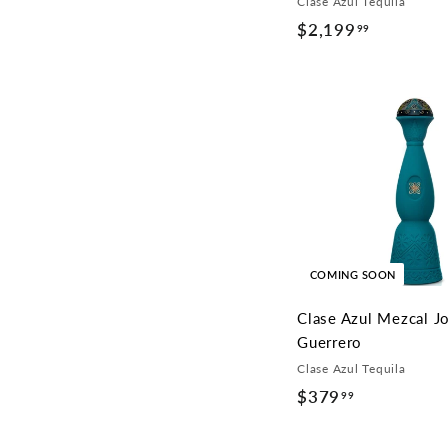
Clase Azul Tequila
$2,199
$
99
2
,
1
9
9
.
9
9
COMING SOON
Clase Azul Mezcal J
Guerrero
Clase Azul Tequila
$379
$
99
3