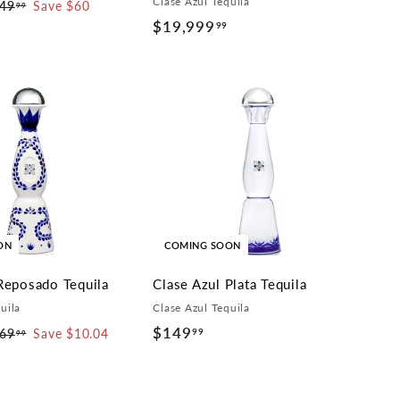
Clase Azul Tequila
49
$
Save $60
99
$19,999
$
3
99
4
1
9
9
.
,
9
9
9
9
9
.
9
9
ON
COMING SOON
Reposado Tequila
Clase Azul Plata Tequila
uila
Clase Azul Tequila
$149
$
99
69
$
Save $10.04
99
1
1
6
4
9