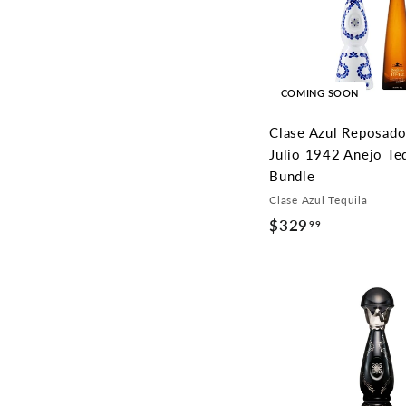
COMING SOON
Clase Azul Reposad
Julio 1942 Anejo Te
Bundle
Clase Azul Tequila
$329
$
99
3
2
9
.
9
9