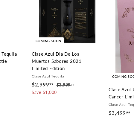
9
9
.
9
9
COMING SOON
 Tequila
Clase Azul Dia De Los
ttle
Muertos Sabores 2021
Limited Edition
Clase Azul Tequila
COMING SO
S
$2,999
$
R
99
$3,999
$
99
Clase Azul 
a
e
3
2
Save $1,000
Cancer Limi
,
l
g
,
9
Clase Azul Teq
e
u
9
9
$3,499
$
p
l
99
9
9
r
a
3
.
9
i
r
,
9
.