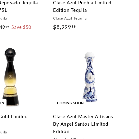
Reposado Tequila
Clase Azul Puebla Limited
75L
Edition Tequila
uila
Clase Azul Tequila
$8,999
$
99
49
$
Save $50
99
5
8
4
,
9
9
.
9
9
9
9
.
9
9
ON
COMING SOON
Gold Limited
Clase Azul Master Artisans
By Angel Santos Limited
Edition
uila