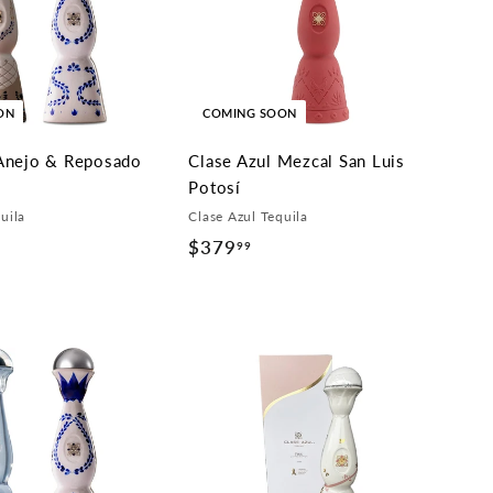
9
9
.
9
9
9
ON
COMING SOON
 Anejo & Reposado
Clase Azul Mezcal San Luis
Potosí
uila
Clase Azul Tequila
$379
$
99
3
7
9
.
9
9