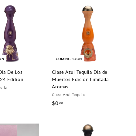
9
.
.
9
9
9
9
ON
COMING SOON
Dia De Los
Clase Azul Tequila Día de
24 Edition
Muertos Edición Limitada
Aromas
uila
Clase Azul Tequila
$0
$
00
0
.
0
0