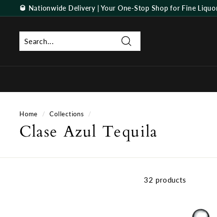
Skip
🥃
Nationwide Delivery | Your One-Stop Shop for Fine Liquo
to
Pause
content
slideshow
Search
Home
/
Collections
/
Clase Azul Tequila
32 products