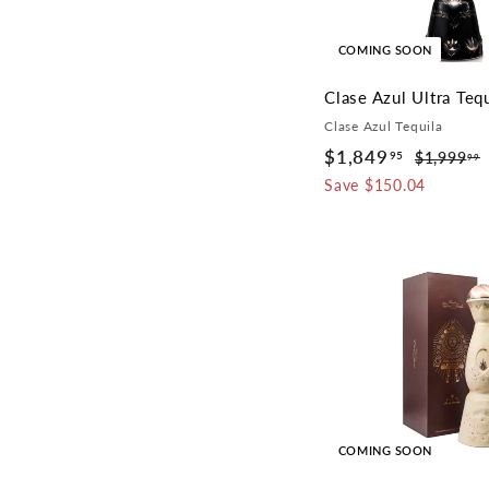
COMING SOON
Clase Azul Ultra Tequ
Clase Azul Tequila
S
$1,849
$
R
95
$1,999
99
a
e
1
Save $150.04
,
l
g
,
e
u
8
p
l
4
r
a
.
9
i
r
.
c
p
9
e
r
5
i
c
e
COMING SOON