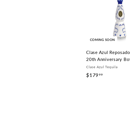
9
.
9
9
COMING SOON
Clase Azul Reposado
20th Anniversary Bo
Clase Azul Tequila
$179
$
99
1
7
9
.
9
9