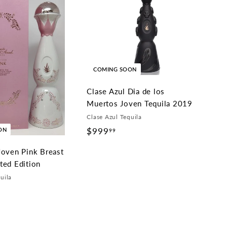
COMING SOON
Clase Azul Dia de los
Muertos Joven Tequila 2019
Clase Azul Tequila
$999
$
ON
99
9
Joven Pink Breast
9
ted Edition
9
uila
.
9
9