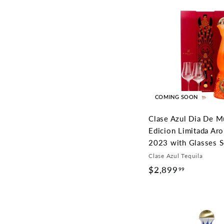
7
9
.
9
9
COMING SOON
Clase Azul Dia De M
Edicion Limitada Ar
2023 with Glasses S
Clase Azul Tequila
$2,899
$
99
2
,
8
9