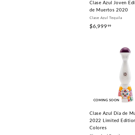
Clase Azul Joven Edi
de Muertos 2020
Clase Azul Tequila
$6,999
$
99
6
,
9
9
9
.
9
9
COMING SOON
Clase Azul Día de M
2022 Limited Editio
Colores