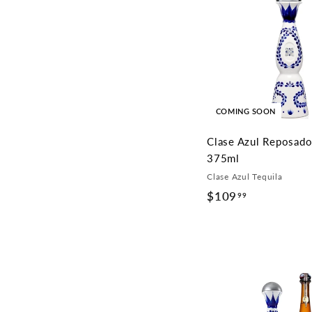
COMING SOON
Clase Azul Reposado
375ml
Clase Azul Tequila
$109
$
99
1
0
9
.
9
9