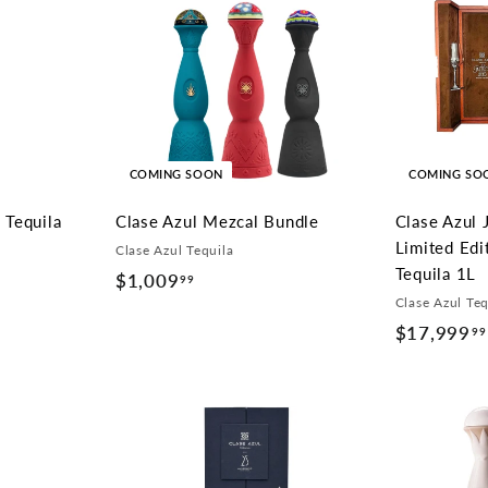
COMING SOON
COMING SO
 Tequila
Clase Azul Mezcal Bundle
Clase Azul 
Limited Edi
Clase Azul Tequila
Tequila 1L
$1,009
$
99
Clase Azul Teq
1
$17,999
99
,
0
0
9
.
9