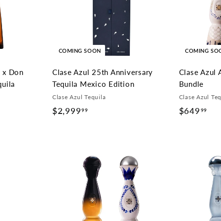
9
COMING SOON
COMING SO
o x Don
Clase Azul 25th Anniversary
Clase Azul
quila
Tequila Mexico Edition
Bundle
Clase Azul Tequila
Clase Azul Teq
$2,999
$
$649
$
99
99
2
6
,
4
9
9
9
.
9
9
.
9
9
9